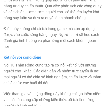
Chơi Nổ Hũ Thần Rồng giúp người chơi phát triển khả
năng tư duy chiến thuật. Qua việc phân tích các vòng quay
và các chiến lược cược, người chơi có thể rèn luyện khả
năng suy luận và đưa ra quyết định nhanh chóng.
Điều này không chỉ có ích trong game mà còn áp dụng
được vào cuộc sống hàng ngày. Người chơi sẽ học cách
đánh giá tình huống và phản ứng một cách khôn ngoan
hơn.
Kết nối với cộng đồng
Nổ Hũ Thần Rồng cũng tạo ra cơ hội kết nối với những
người chơi khác. Các diễn đàn và nhóm trực tuyến là nơi
mọi người có thể chia sẻ kinh nghiệm, chiến lược và thậm
chí tổ chức các buổi thi đấu.
Việc tham gia vào cộng đồng này không chỉ tạo thêm niềm
vui mà còn cung cấp những kiến thức bổ ích từ những
người có kinh nghiệm.