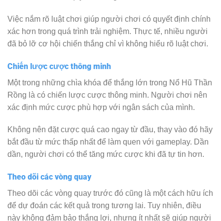
Việc nắm rõ luật chơi giúp người chơi có quyết định chính
xác hơn trong quá trình trải nghiệm. Thực tế, nhiều người
đã bỏ lỡ cơ hội chiến thắng chỉ vì không hiểu rõ luật chơi.
Chiến lược cược thông minh
Một trong những chìa khóa để thắng lớn trong Nổ Hũ Thần
Rồng là có chiến lược cược thông minh. Người chơi nên
xác định mức cược phù hợp với ngân sách của mình.
Không nên đặt cược quá cao ngay từ đầu, thay vào đó hãy
bắt đầu từ mức thấp nhất để làm quen với gameplay. Dần
dần, người chơi có thể tăng mức cược khi đã tự tin hơn.
Theo dõi các vòng quay
Theo dõi các vòng quay trước đó cũng là một cách hữu ích
để dự đoán các kết quả trong tương lai. Tuy nhiên, điều
này không đảm bảo thắng lợi, nhưng ít nhất sẽ giúp người