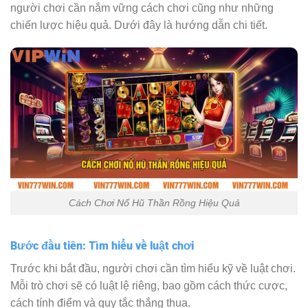
người chơi cần nắm vững cách chơi cũng như những
chiến lược hiệu quả. Dưới đây là hướng dẫn chi tiết.
Cách Chơi Nổ Hũ Thần Rồng Hiệu Quả
Bước đầu tiên: Tìm hiểu về luật chơi
Trước khi bắt đầu, người chơi cần tìm hiểu kỹ về luật chơi.
Mỗi trò chơi sẽ có luật lệ riêng, bao gồm cách thức cược,
cách tính điểm và quy tắc thắng thua.