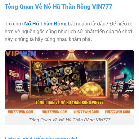
Tổng Quan Về Nổ Hũ Thần Rồng VIN777
Trò chơi
Nổ Hũ Thần Rồng
bắt nguồn từ đâu? Để hiểu rõ
hơn về nguồn gốc cũng như lịch sử phát triển của trò chơi
này, chúng ta hãy cùng nhau khám phá.
Tổng Quan Về Nổ Hũ Thần Rồng VIN777
Lịch sử phát triển của game slot